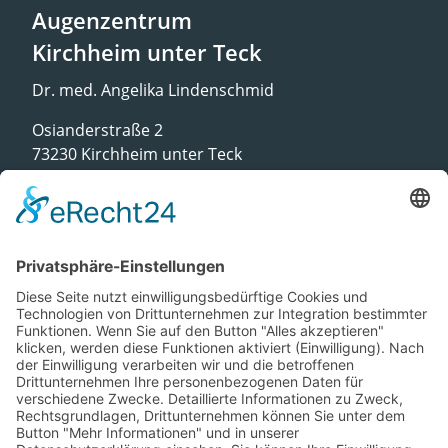
Augenzentrum
Kirchheim unter Teck
Dr. med. Angelika Lindenschmid
Osianderstraße 2
73230 Kirchheim unter Teck
07021 - 754 29
kh@augenzentrum-es.de
Augenzentrum
Remshalden
Dr. med. Verena Chionetti
Rathausstraße 30
73630 Remshalden